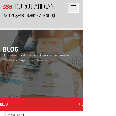
BURCU ATILGAN
MALİ MÜŞAVİR - BAĞIMSIZ DENETÇİ
BLOG
Muhasebe | Şirket Kuruluşu | | Beyanname Hizmetleri
| Yabancı Sermayeli Şirket Hizmetleri
BLOG
Tüm Yazılar